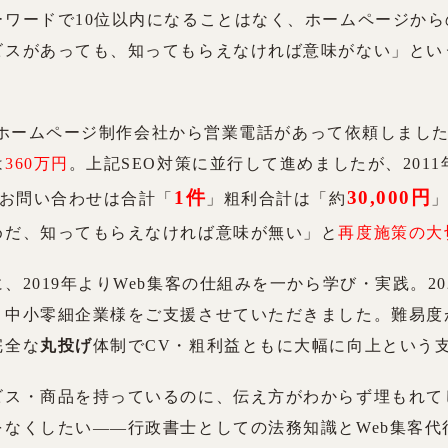
ーワードで10位以内になることはなく、ホームページか
ビスがあっても、知ってもらえなければ意味がない」とい
年頃、ホームページ制作会社から営業電話があって依頼しまし
は
360万円
。上記SEO対策に並行して進めましたが、2011年
1件
30,000円
お問い合わせは合計「
」粗利合計は「約
めだ、知ってもらえなければ意味が無い」と
再度施策の大
、2019年よりWeb集客の仕組みを一から学び・実践。2
・中小零細企業様をご支援させていただきました。難易度
完全な
丸投げ
体制でCV・粗利益ともに大幅に向上という
ビス・商品を持っているのに、伝え方がわからず埋もれて
をなくしたい――行政書士としての法務知識とWeb集客代