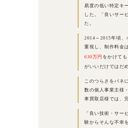
易度の低い特定キ
した。「良いサー
た。
2014～2015
重視し、制作料金
630万円
をかけても
がいいだけではだ
このつらさをバネに
数の個人事業主様
車買取店様では、
「良い技術・サー
験からそんな不幸