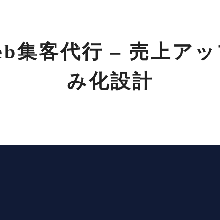
eb集客代行 – 売上ア
み化設計