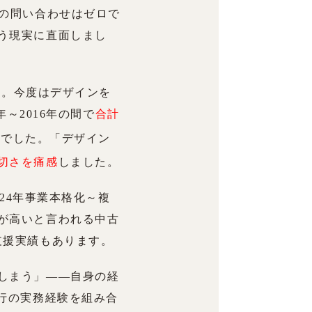
らの問い合わせはゼロで
う現実に直面しまし
た。今度はデザインを
～2016年の間で
合計
」でした。「デザイン
切さを痛感
しました。
024年事業本格化～複
が高いと言われる中古
支援実績もあります。
しまう」——自身の経
行の実務経験を組み合