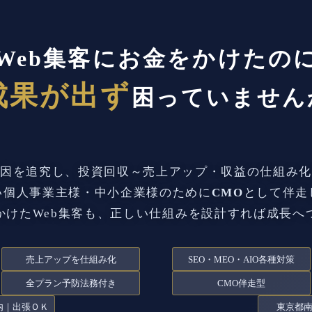
Web集客にお金をかけたの
成果が出ず
困っていません
因を追究し、投資回収～売上アップ・収益の仕組み
い個人事業主様・中小企業様のために
CMO
として伴走
かけたWeb集客も、正しい仕組みを設計すれば成長へ
売上アップを仕組み化
SEO・MEO・AIO各種対策
全プラン予防法務付き
CMO伴走型
内｜出張ＯＫ
東京都