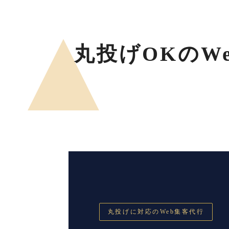
丸投げOKのW
丸投げに対応のWeb集客代行