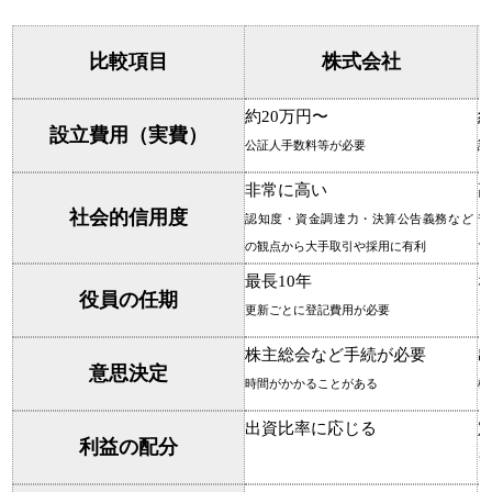
比較項目
株式会社
約20万円〜
設立費用（実費）
公証人手数料等が必要
認
非常に高い
社会的信用度
認知度・資金調達力・決算公告義務など
普
の観点から大手取引や採用に有利
で
最長10年
役員の任期
更新ごとに登記費用が必要
※
株主総会など手続が必要
意思決定
時間がかかることがある
極
出資比率に応じる
利益の配分
※