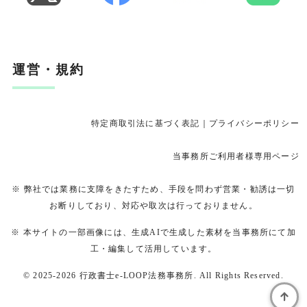
運営・規約
特定商取引法に基づく表記
｜
プライバシーポリシー
当事務所ご利用者様専用ページ
※ 弊社では業務に支障をきたすため、手段を問わず営業・勧誘は一切
お断りしており、対応や取次は行っておりません。
※ 本サイトの一部画像には、生成AIで生成した素材を当事務所にて加
工・編集して活用しています。
LINEから気軽に相談する
© 2025-2026
行政書士e-LOOP法務事務所
. All Rights Reserved.